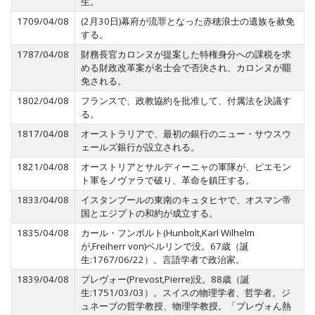
生。
1709/04/08
(2月30日)幕府が流罪となった赤穂浪士の遺族を赦免
する。
1787/04/08
財務長官カロンヌが提案した特権身分への課税を求
める財政改革案が名士会で否決され、カロンヌが罷
免される。
1802/04/08
フランスで、政教協約を批准して、付属法を決議す
る。
1817/04/08
オーストラリアで、最初の銀行のニュー・サウスウ
ェールズ銀行が設立される。
1821/04/08
オーストリアとサルディーニャの軍隊が、ピエモン
ト軍をノヴァラで破り、革命を鎮圧する。
1833/04/08
イスタンブールの東南のキュタヒヤで、オスマン帝
国とエジプトの和約が成立する。
1835/04/08
カール・フンボルト(Hunbolt,Karl Wilhelm
が,Freiherr von)ベルリンで没。67歳（誕
生:1767/06/22）。言語学者で政治家。
1839/04/08
プレヴォー(Prevost,Pierre)没。88歳（誕
生:1751/03/03）。スイスの物理学者、哲学者。ジ
ュネーブの哲学教授、物理学教授。「プレヴォん熱