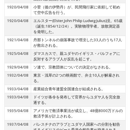
1920/04/08
小菅（後の伊勢丹）が、民間飛行家に依頼して初め
て空中広告を行う。
1920/04/08
エルスター(Elster,John Philip Ludwig Julius)没。65歳
（誕生:1854/12/24）。実験物理学者。放散測定器
を発明した。
1921/04/08
丹那トンネルの崩落事故で埋没した33人のうち17人
が救出される。
1925/04/08
ダマスカスで、親ユダヤのイギリス・バルフォアに
反対するアラブ人が反乱を起こす。
1929/04/08
ソ連で、宗教団体についての決定がなされる。
1932/04/08
東京・浅草の2つの映画館で、弁士10人が解雇され
る。
1933/04/08
産業組合青年連盟全国連合が結成される。
1933/04/08
ドイツが条令を発布して官界からユダヤ人を完全放
逐する。
1935/04/08
アメリカで救済事業法が成立し、48億8000万ドルの
救済予算が計上される。
1937/04/08
パレスチナのアラブとユダヤ人国家への分割を勧告
するイギリスのピール委員会報告書が発表される。