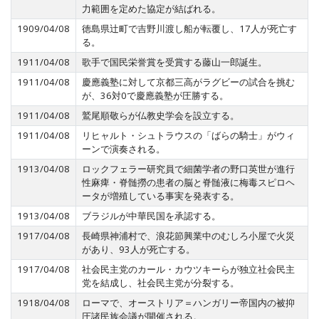
力範囲を定めた協定が結ばれる。
1909/04/08
徳島県辻町で吉野川渡し船が転覆し、17人が死亡す
る。
1911/04/08
歌手で国民栄誉賞を受賞する藤山一郎誕生。
1911/04/08
慶應義塾に対して京都三高がラグビーの試合を挑む
が、36対0で慶應義塾が圧勝する。
1911/04/08
鷲尾順敬らが仏教史学会を設立する。
1911/04/08
リヒャルト・シュトラウスの「ばらの騎士」がウィ
ーンで演奏される。
1913/04/08
ロックフェラー研究員で細菌学者の野口英世が進行
性麻痺・脊髄撈の患者の脳と脊髄液に梅毒スピロヘ
ータが増殖している事実を発表する。
1913/04/08
ブラジルが中華民国を承認する。
1917/04/08
長崎県神浦村で、浪花節興業中のむしろ小屋で火災
があり、93人が死亡する。
1917/04/08
社会民主党のカール・カウツキーらが独立社会民主
党を結成し、社会民主党が分裂する。
1918/04/08
ローマで、オーストリア＝ハンガリー帝国内の被抑
圧諸民族会議が開催される。