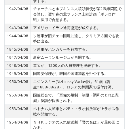
撃する。
1942/04/08
チャーチルとホプキンス大統領特使が第2戦線問題で
会談し、翌年春の北フランス上陸計画「ボレロ作
戦」採用で合意する。
1943/04/08
アメリカ・イラン通商協定が成立する。
1944/04/08
ソ連軍が旧チェコ国境に達し、クリミア方面でも攻
勢に出る。
1945/04/08
ソ連軍がハンガリーを解放する。
1947/04/08
新宿ムーランルージュが再開する。
1948/04/08
東宝が、1200人の人員整理を発表する。
1949/04/08
国連安保理が、韓国の国連加盟を拒否する。
1950/04/08
ニジンスキー(Nizhinsky,Vaclav)没。61歳（誕
生:1888/08/28）。ロシアの舞踊家で振付け師。
1953/04/08
国連総会で、「軍備の規制・制限・調和のとれた削
減」決議が採択される。
1953/04/08
ベトナム人民軍とパテト・ラオ解放軍が上ラオス作
戦を開始する。
1954/04/08
ＮＨＫラジオの人気放送劇「君の名は」が最終回に
なる。