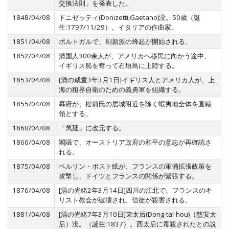
交換法則」を発表した。
1848/04/08
ドニゼッティ(Donizetti,Gaetano)没。50歳（誕
生:1797/11/29）。イタリアの作曲家。
1851/04/08
ポルトガルで、刷新派の蜂起が開始される。
1852/04/08
清国人300余人が、アメリカへ移民に向かう途中、
イギリス船を奪って石垣島に上陸する。
1853/04/08
[清の咸豊3年3月1日]イギリス人とアメリカ人が、上
海の租界自衛のための義勇軍を組織する。
1855/04/08
幕府が、松前氏の居城附近を除く蝦夷地全体を直轄
領とする。
1860/04/08
「萬延」に改元する。
1866/04/08
閣議で、オーストリア政府の和平の意志が再確認さ
れる。
1875/04/08
ベルリン・ポスト紙が、フランスの軍備拡張政策を
攻撃し、ドイツとフランスの関係が緊張する。
1876/04/08
[清の光緒2年3月14日]四川の江北で、フランスのキ
リスト教会が破壊され、信徒が殺害される。
1881/04/08
[清の光緒7年3月10日]東太后(Dong-tai-hou)（慈安太
后）没。（誕生:1837）。西太后に毒殺されたとの説