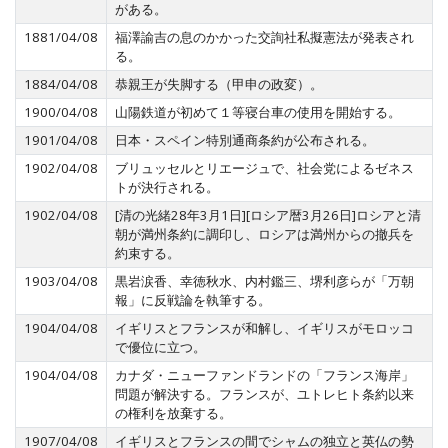
がある。
1881/04/08
福澤諭吉の息のかかった交詢社私擬憲法が発表され
る。
1884/04/08
恭親王が失脚する（甲申の政変）。
1900/04/08
山陽鉄道が初めて１等寝台車の使用を開始する。
1901/04/08
日本・スペイン特別通商条約が公布される。
1902/04/08
ブリュッセルとリエージュで、社会党によるゼネス
トが決行される。
1902/04/08
[清の光緒28年3月1日][ロシア暦3月26日]ロシアと清
朝が満州条約に調印し、ロシアは満州からの撤兵を
約束する。
1903/04/08
黒岩涙香、幸徳秋水、内村鑑三、堺利彦らが「万朝
報」に反戦論を執筆する。
1904/04/08
イギリスとフランスが和解し、イギリスがモロッコ
で優位に立つ。
1904/04/08
カナダ・ニューファンドランドの「フランス海岸」
問題が解決する。フランスが、ユトレヒト条約以来
の権利を放棄する。
1907/04/08
イギリスとフランスの間でシャムの独立と英仏の勢