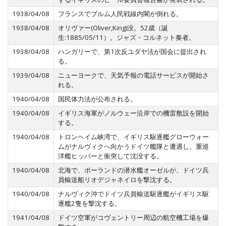
1938/04/08
フランスでブルム人民戦線内閣が倒れる。
1938/04/08
オリヴァー(Oliver,King)没。52歳（誕
生:1885/05/11）。ジャズ・コルネット奏者。
1938/04/08
ハンガリーで、第1次反ユダヤ法が国会に提出され
る。
1939/04/08
ニューヨークで、天気予報の電話サービスが開始さ
れる。
1940/04/08
国民体力法が公布される。
1940/04/08
イギリス海軍がノルウェー沿岸での機雷敷設を開始
する。
1940/04/08
トロンヘイム峡湾で、イギリス駆逐艦グローウォー
ムがナルヴィクへ向かうドイツ艦隊と遭遇し、重巡
洋艦ヒッパーと衝突して沈没する。
1940/04/08
北海で、ポーランドの潜水艦オーゼルが、ドイツ兵
員輸送船リオデジャネイロを撃沈する。
1940/04/08
ナルヴィク沖でドイツ兵員輸送駆逐艦がイギリス駆
逐艦2隻を撃沈する。
1941/04/08
ドイツ空軍がコヴェントリー周辺の航空機工場を爆