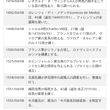
1476/04/08
レオナルド・ダ・ヴィンチら4人が男色の相手をして
いる旨の密告あり、取り調べられる。
1492/04/08
ロレンツォ・ディ・メディチ(Lorenzo de' Medici)
没。43歳（誕生:1449/01/01）。フィレンツェの全
盛期を築いた。
1498/04/08
シャルル8世(Charles VIII)没。27歳（誕
生:1470/06/30）。フランス王でルイ11世の子。ヴ
ァロア家の直系が絶える。ヴァロア・オルレアン家
のルイ12世が継ぐ。
1500/04/08
フランス軍がミラノを占領し、ロドヴィコ＝スフォ
ルツァを捕虜とする。
1525/04/08
ホエンツォレルン家出身のアルブレヒトが、ポーラ
ンドから騎士団領を与えられる（プロイセン公国の
成立）。
1538/04/08
北条氏綱が伊豆国中の皮職人の調査を行い、整備を
行う。
1551/04/08
織田信秀が病死する。42歳（誕生:永正7(1510)）。
信長が家督を継ぐ。
1553/04/08
今川義元が、家法の「今川仮名目録追加」を制定す
る。