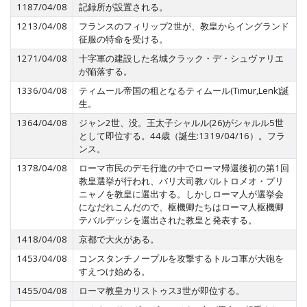
1187/04/08
記録所が設置される。
1213/04/08
フランスのフィリップ2世が、教皇からイングランド
征服の特命を受ける。
1271/04/08
十字軍の建設した名城クラック・デ・シュヴァリエ
が陥落する。
1336/04/08
ティムール帝国の租となるティムール(Timur,Lenk)誕
生。
1364/04/08
ジャン2世、没。王太子シャルル(26)がシャルル5世
として即位する。44歳（誕生:1319/04/16）。フラ
ンス。
1378/04/08
ローマ市民のデモ行進の中でローマ帰還後初の第1回
教皇選挙が行われ、バリ大司教バルトロメオ・プリ
ニャノを教皇に選出する。しかしローマ人が選挙会
になだれこんだので、枢機卿たちはローマ人枢機卿
テバルデッシを選出された教皇と発表する。
1418/04/08
京都で大火がある。
1453/04/08
コンスタンチノープルを攻撃するトルコ軍が大砲を
すえつけ始める。
1455/04/08
ローマ教皇カリストゥス3世が即位する。