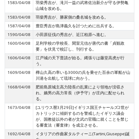
1583/04/08
羽柴秀吉が、滝川一益の武将佐治新介が守る伊勢亀
山城を攻める。
1583/04/08
羽柴秀吉が、勝家側の桑名城を攻める。
1587/04/08
豊臣秀吉が島津義久を討つために出兵する。
1590/04/08
小田原征伐の秀吉が、近江柏原へ進む。
1600/04/08
足利学校の学校長、閑室元佶が唐代の書「貞観政
要」を伏見で校訂し、刊行する。
1606/04/08
江戸城の天下普請が始る。縄張りは藤堂高虎が行
う。
1609/04/08
樺山久高の率いる3000の兵を乗せた百余の軍船が山
川港を出航して琉球に向かう。
1668/04/08
肥前島原城主高力陸長の乱業により領地が没収さ
れ、嫡男の高力常長（伊予守）が庄内に配せられ
る。
1673/04/08
[ユリウス暦3月29日]イギリス国王チャールズ2世が
カトリックに傾斜するのを警戒したイギリス議会
が、国教徒以外の者が文武の官職に就くことを禁じ
る審査法（審査律）を成立させる。
1692/04/08
イタリアの作曲家タルティーニ(Tartini,Giuseppe)誕