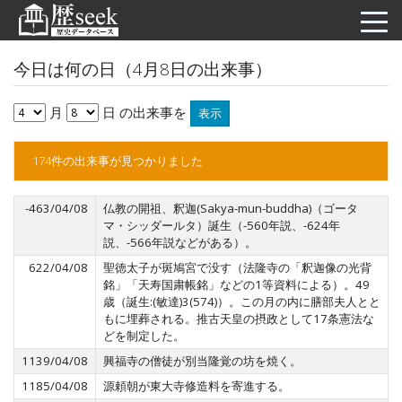
今日は何の日（4月8日の出来事）
月
日 の出来事を
表示
174件の出来事が見つかりました
-463/04/08
仏教の開祖、釈迦(Sakya-mun-buddha)（ゴータ
マ・シッダールタ）誕生（-560年説、-624年
説、-566年説などがある）。
622/04/08
聖徳太子が斑鳩宮で没す（法隆寺の「釈迦像の光背
銘」「天寿国粛帳銘」などの1等資料による）。49
歳（誕生:(敏達)3(574)）。この月の内に膳部夫人とと
もに埋葬される。推古天皇の摂政として17条憲法な
どを制定した。
1139/04/08
興福寺の僧徒が別当隆覚の坊を焼く。
1185/04/08
源頼朝が東大寺修造料を寄進する。