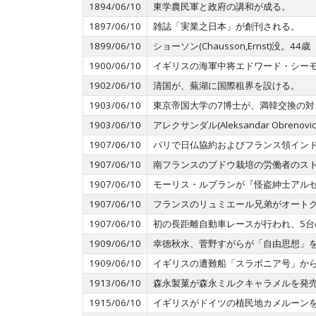
1894/06/10
東学農民軍と政府の講和が成る。
1897/06/10
雑誌「実業之日本」が創刊される。
1899/06/10
ショーソン(Chausson,Ernst)没。4
1900/06/10
イギリスの海軍中将エドワード・シー
1902/06/10
清国が、蕪湖に国際租界を設ける。
1903/06/10
東京帝国大学の7博士が、満韓交換の
1903/06/10
アレクサンダル(Aleksandar Ob
1907/06/10
パリで日仏協約およびフランス領イン
1907/06/10
南フランスのブドウ栽培の労働者のス
1907/06/10
モーリス・ルブランが『怪盗紳士アル
1907/06/10
フランスのリュミエール兄弟がオート
1907/06/10
初の長距離自動車レースが行われ、5
1909/06/10
幸徳秋水、菅野すがらが「自由思想」
1909/06/10
イギリスの遭難船「スラボニア号」か
1913/06/10
森永製菓が森永ミルクキャラメルを発
1915/06/10
イギリスがドイツの植民地カメルーン