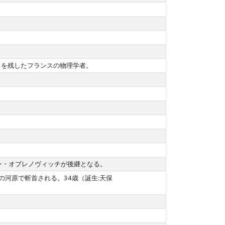
にその名を残したフランスの物理学者。
のミラン・オブレノヴィッチが後継となる。
河原で斬首される。34歳（誕生:天保