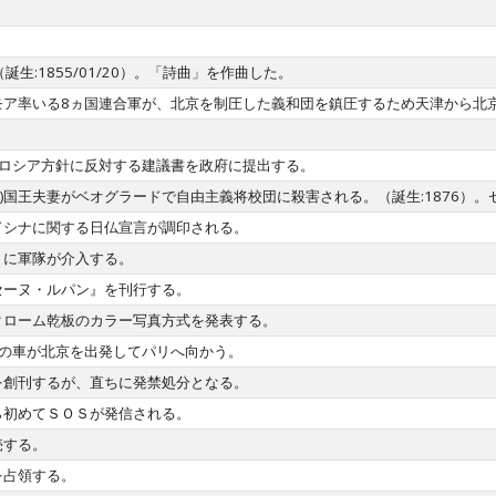
4歳（誕生:1855/01/20）。「詩曲」を作曲した。
モア率いる8ヵ国連合軍が、北京を制圧した義和団を鎮圧するため天津から北
対ロシア方針に反対する建議書を政府に提出する。
renovic)国王夫妻がベオグラードで自由主義将校団に殺害される。（誕生:1876）
ドシナに関する日仏宣言が調印される。
トに軍隊が介入する。
セーヌ・ルパン』を刊行する。
クローム乾板のカラー写真方式を発表する。
台の車が北京を出発してパリへ向かう。
を創刊するが、直ちに発禁処分となる。
ら初めてＳＯＳが発信される。
売する。
を占領する。