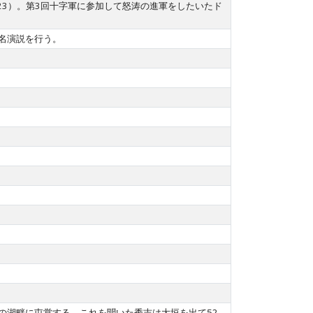
生:1123）。第3回十字軍に参加して怒涛の進軍をしたいたド
名演説を行う。
の湖畔に屯営する。これを聞いた秀吉は大垣を出て52