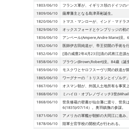
1803/06/10
フランス軍が、イギリス領のドイツの
1809/06/10
薩摩藩主となる島津斉彬誕生。
1820/06/10
トマス・マンローが、インド・マドラ
1829/06/10
オックスフォードとケンブリッジの初
1836/06/10
アンペール(Ampere,Andre Ma
1852/06/10
医師伊古田純道が、帝王切開の手術を
1852/06/10
[清の咸豊2年4月23日]清の武将江
1858/06/10
ブラウン(Brown,Robert)没。84
1859/06/10
モスクワとヤロフスーヴリ間の鉄道が
1865/06/10
ワーグナーの「トリスタンとイゾルデ
1867/06/10
オスマン朝が、外国人土地所有を事実
1868/06/10
ミハイロ・オブレノヴィッチ3世(Mihai
1868/06/10
世良修蔵の密書が仙台藩に渡り、世良は
6(1835)/07/14）。奥羽鎮撫の参謀。
1871/06/10
アメリカの軍艦が朝鮮の大同江に進み
1878/06/10
陸軍士官学校の開校式が行われる。