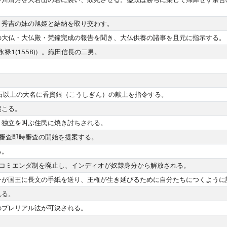
。
、秀吉の妹の旭姫と結納を取り交わす。
の大仏・大仏殿・梵鐘完成の報告を聞き、大仏供養の諸事を且元に指示する。
禄1(1558)）。織田信長の二男。
石以上の大名に香資銀（こうしぎん）の献上を指令する。
起こる。
、独立を叫ぶ住民に焼き討ちされる。
格審査即時審査の開始を提案する。
る。
ンコミエンダ制を廃止し、インディオが奴隷身分から解放される。
ンが国王に長文の手紙を送り、王権が生き延びるために自分たちにつくように
れる。
のプレリアル法が可決される。