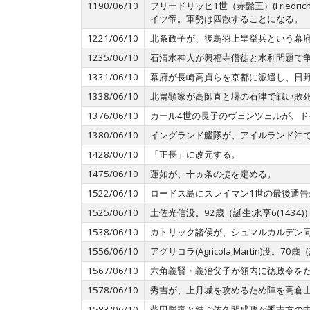
1190/06/10
フリードリッヒ1世（赤髭王）(Friedr
イツ帝。軍勢は四散することになる。
1221/06/10
北条政子が、後鳥羽上皇挙兵という幕
1235/06/10
石清水神人が興福寺僧徒と水利問題で
1331/06/10
幕府が長崎高貞らを京都に派遣し、日
1338/06/10
北畠顕家が高師直と堺の石津で戦い敗死する
1376/06/10
カール4世の長子のヴェンツェルが、ド
1380/06/10
イングランド艦隊が、アイルランド沖
1428/06/10
「正長」に改元する。
1475/06/10
蓮如が、十ヵ条の掟を定める。
1522/06/10
ロードス島にスレイマン1世の最後通告
1525/06/10
土佐光信没。92歳（誕生:永享6(1434
1538/06/10
カトリック諸侯が、シュマルカルデン
1556/06/10
アグリコラ(Agricola,Martin)没。7
1567/06/10
六角義賢・義治父子が領内に徳政令を
1578/06/10
秀吉が、上月城を攻めるため陣を高倉
1583/06/10
柴田勝家と結ぶ佐久間盛政が秀吉方の