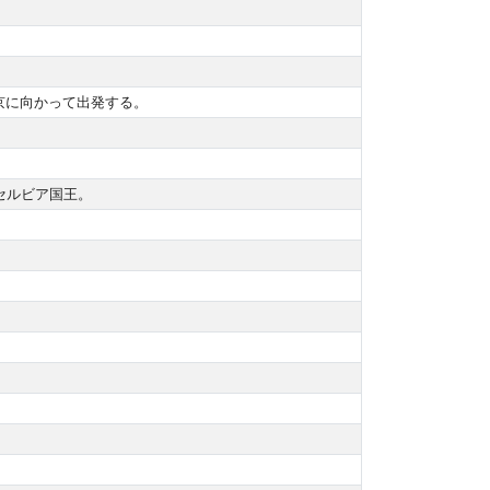
京に向かって出発する。
。セルビア国王。