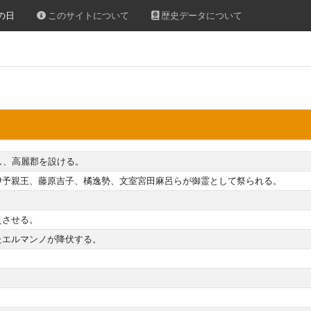
の日
このサイトについて
歴史データについて
し、高麗郡を設ける。
伊予親王、藤原吉子、橘逸勢、文室宮田麻呂らが御霊として祭られる。
えさせる。
たエルマンノが降伏する。