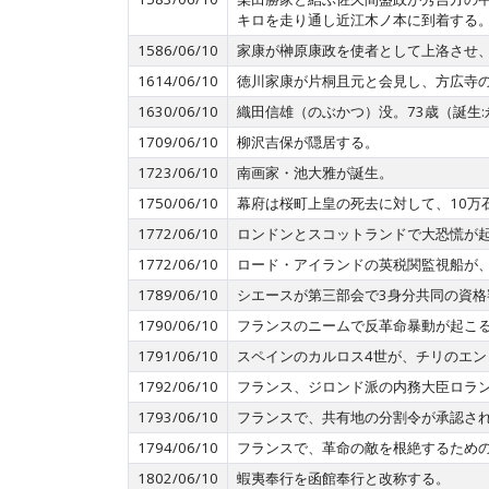
キロを走り通し近江木ノ本に到着する
1586/06/10
家康が榊原康政を使者として上洛させ
1614/06/10
徳川家康が片桐且元と会見し、方広寺
1630/06/10
織田信雄（のぶかつ）没。73歳（誕生:永
1709/06/10
柳沢吉保が隠居する。
1723/06/10
南画家・池大雅が誕生。
1750/06/10
幕府は桜町上皇の死去に対して、10万
1772/06/10
ロンドンとスコットランドで大恐慌が
1772/06/10
ロード・アイランドの英税関監視船が
1789/06/10
シエースが第三部会で3身分共同の資
1790/06/10
フランスのニームで反革命暴動が起こ
1791/06/10
スペインのカルロス4世が、チリのエ
1792/06/10
フランス、ジロンド派の内務大臣ロラ
1793/06/10
フランスで、共有地の分割令が承認さ
1794/06/10
フランスで、革命の敵を根絶するため
1802/06/10
蝦夷奉行を函館奉行と改称する。