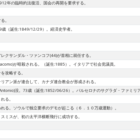
912年の臨時約法復活、国会の再開を要求する。
。
する。
没。69歳（誕生:1849/12/29）。経済史学者。
レクサンダル・ツァンコフ(44)が首相に就任する。
,Giacomo)が暗殺される。（誕生:1885）。イタリアで社会党議員。
ナを攻略する。
テリアン派が連合して、カナダ連合教会が形成される。
et,Antonio)没。73歳（誕生:1852/06/26）。バルセロナのサグラダ・フ
される。
われる。ソウルで独立要求のデモが起こる（６．１０万歳運動）。
・スミスが、初の太平洋横断飛行に成功する。