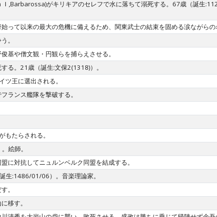
ich Ｉ,Barbarossa)がキリキアのセレフで水に落ちて溺死する。67歳（誕
府始って以来の最大の危機に備えるため、関東武士の結束を固める涙ながらの
争う。
野俊基や僧文観・円観らを捕らえさせる。
。21歳（誕生:文保2(1318)）。
イツ王に選出される。
でフランス艦隊を撃破する。
がもたらされる。
)）。絵師。
同盟に対抗してニュルンベルク同盟を結成する。
0歳（誕生:1486/01/06）。音楽理論家。
だす。
山に移す。
中川清秀を大岩山の砦に襲い、敗死させる。盛政は勝ちに乗じて帰陣せず余吾