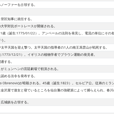
ハノーファーを占領する。
ス管区知事に就任する。
の大学対抗ボートレースが開催される。
rie)没。61歳（誕生:1775/01/22）。アンペールの法則を発見し、電流の単位
行う。
忠源が太平天国を迎え撃つ。太平天国の指導者の1人の南王馮雲山が戦死する。
歳（誕生:1773/12/21）。イギリスの植物学者でブラウン運動の発見者。
開通する。
」がミュンヘンの宮廷劇場で初演される。
上認める法令を発布する。
lo Obrenovic)が暗殺される。45歳（誕生:1823）。セルビア公。従弟
金沢屋で遊女と寝ているところを仙台藩の強硬派によって捕らえられ、春川の
、広城鎮を占領する。