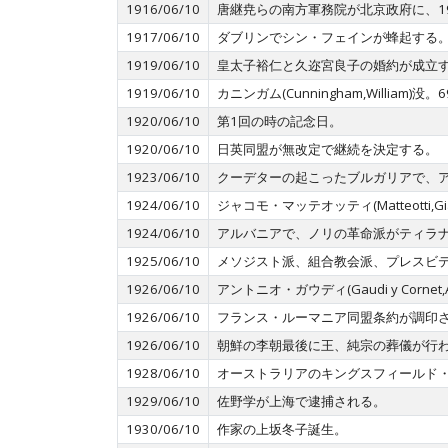
1916/06/10
唐継尭らの南方軍務院が北京政府に、1
1917/06/10
ダブリンでシン・フェインが蜂起する
1919/06/10
皇太子裕仁と久迩宮良子の婚約が成立
1919/06/10
カニンガム(Cunningham,William)
1920/06/10
第1回の時の記念日。
1920/06/10
日英同盟が無改定で継続を決定する。
1923/06/10
クーデターの起こったブルガリアで、ア
1924/06/10
ジャコモ・マッテオッティ(Matteotti
1924/06/10
アルバニアで、ノリの革命派がティラ
1925/06/10
メソジスト派、組合教会派、プレスビ
1926/06/10
アントニオ・ガウディ(Gaudi y Corn
1926/06/10
フランス・ルーマニア同盟条約が調印
1926/06/10
朝鮮の李朝最後に王、純宗の葬儀が行
1928/06/10
オーストラリアのキングスフィールド
1929/06/10
佐野学が上海で逮捕される。
1930/06/10
作家の上坂冬子誕生。