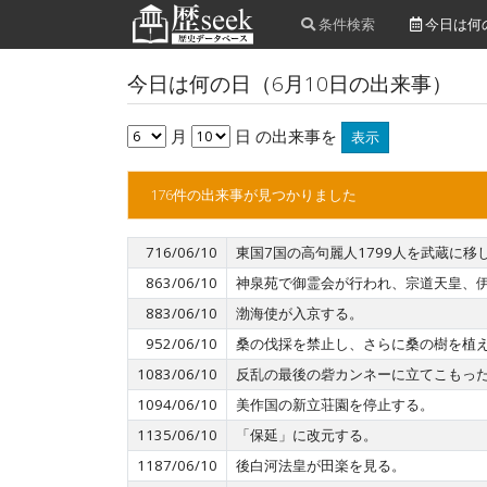
条件検索
今日は何
今日は何の日（6月10日の出来事）
月
日 の出来事を
表示
176件の出来事が見つかりました
716/06/10
東国7国の高句麗人1799人を武蔵に移
863/06/10
神泉苑で御霊会が行われ、宗道天皇、
883/06/10
渤海使が入京する。
952/06/10
桑の伐採を禁止し、さらに桑の樹を植
1083/06/10
反乱の最後の砦カンネーに立てこもっ
1094/06/10
美作国の新立荘園を停止する。
1135/06/10
「保延」に改元する。
1187/06/10
後白河法皇が田楽を見る。