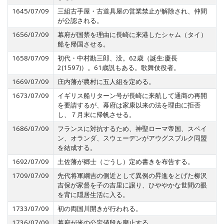
1645/07/09
三組古手屋・古道具屋の営業禁止が解除され、仲間
が公認される。
1656/07/09
幕府が国禁を理由に長崎に来港したシャム（タイ）
船を帰国させる。
1658/07/09
初代・中村勘三郎、没。62歳（誕生:慶長
2(1597)）。61歳説もある。歌舞伎役者。
1669/07/09
庄内藩が農村に五人組を定める。
1673/07/09
イギリス船リターン号が長崎に来航して通商の再開
を要請するが、幕府は家康以来の法を理由に拒否
し、７月末に帰帆させる。
1686/07/09
フランスに対抗するため、神聖ローマ帝国、スペイ
ン、オランダ、スウェーデンがアウグスブルク同盟
を結成する。
1692/07/09
土佐藩が郷士（ごうし）定め書きを布告する。
1709/07/09
先代将軍綱吉の側近として異例の昇進をとげた柳沢
吉保が家督を子の吉里に譲り、ひややかな世間の眼
を背に隠居生活に入る。
1733/07/09
初の両国川開きが行われる。
1736/07/09
幕府が米の公定値段を廃止する。