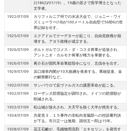
2(1862)/01/19）。19歳の若さで医学博士となった
文学者。
1922/07/09
カリフィルニア州での水泳大会で、ジョニー・ワイ
ズミューラー(18)が100メートル自由型で56秒6の世
界記録を出す。
1925/07/09
エクアドルでクーデターが起こり、自由党政権が崩
壊する。アヨラ政権が成立する。
1926/07/09
ポルトガルでゴメス・ダ・コスタ将軍が追放され、
アントニオ・カルモナ将軍が権力を掌握する。
1926/07/09
蒋介石が国民革命軍総指令になり、北伐令を出す。
1929/07/09
浜口雄幸内閣が10大政綱を発表する。軍縮促進、金
の解禁断行など。
1932/07/09
サンパウロで反ヴァルガスの護憲革命が起こる。
1932/07/09
ローザンヌ賠償協定が調印され、ドイツの賠償額が
削減される。
1933/07/09
松山城が放火され、大天守を除く大半が焼失する。
1934/07/09
共産党３．１５事件の非転向首脳部への控訴審判決
が下る。市川正一は無期、国領五一郎は15年。
1938/07/09
花王石鹸が、毛織物用洗剤「エキセリン」を発売す