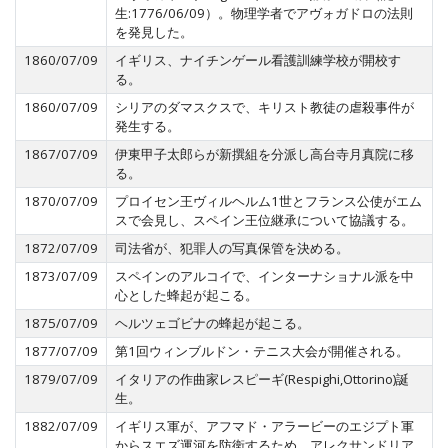
生:1776/06/09）。物理学者でアヴォガドロの法則
を発見した。
1860/07/09
イギリス、ナイチンゲール看護訓練学校が開校す
る。
1860/07/09
シリアのダマスクスで、キリスト教徒の虐殺事件が
発生する。
1867/07/09
伊東甲子太郎らが新撰組を分派し高台寺月真院に移
る。
1870/07/09
プロイセン王ヴィルヘルム1世とフランス公使がエム
スで会見し、スペイン王位継承について協議する。
1872/07/09
司法省が、犯罪人の写真保管を決める。
1873/07/09
スペインのアルコイで、インターナショナル派を中
心とした蜂起が起こる。
1875/07/09
ヘルツェゴビナの蜂起が起こる。
1877/07/09
第1回ウィンブルドン・テニス大会が開催される。
1879/07/09
イタリアの作曲家レスピーギ(Respighi,Ottorino)誕
生。
1882/07/09
イギリス軍が、アフマド・アラービーのエジプト軍
からスエズ運河を防衛するため、アレクサンドリア