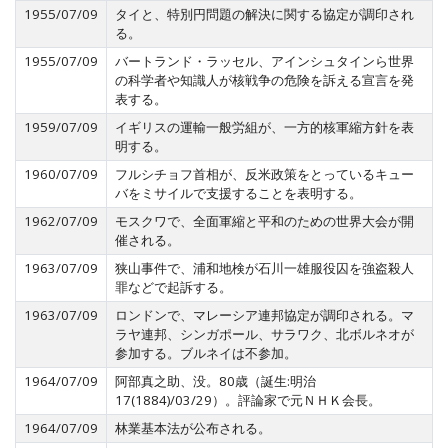
1955/07/09
タイと、特別円問題の解決に関する協定が調印され
る。
1955/07/09
バートランド・ラッセル、アインシュタインら世界
の科学者や知識人が核戦争の危険を訴える宣言を発
表する。
1959/07/09
イギリスの運輸一般労組が、一方的核軍縮方針を表
明する。
1960/07/09
フルシチョフ首相が、反米政策をとっているキュー
バをミサイルで支援することを表明する。
1962/07/09
モスクワで、全面軍縮と平和のための世界大会が開
催される。
1963/07/09
狭山事件で、浦和地検が石川一雄服役囚を強盗殺人
罪などで起訴する。
1963/07/09
ロンドンで、マレーシア連邦協定が調印される。マ
ラヤ連邦、シンガポール、サラワク、北ボルネオが
参加する。ブルネイは不参加。
1964/07/09
阿部真之助、没。80歳（誕生:明治
17(1884)/03/29）。評論家で元ＮＨＫ会長。
1964/07/09
林業基本法が公布される。