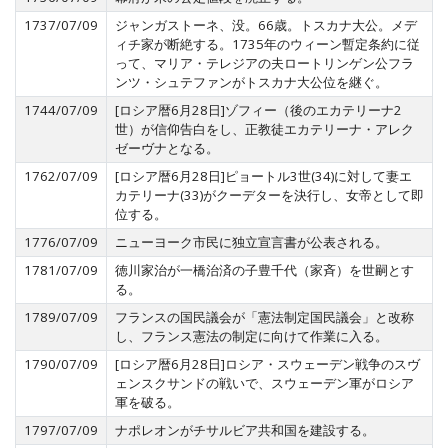
1737/07/09
ジャンガストーネ、没。66歳。トスカナ大公。メデ
ィチ家が断絶する。1735年のウィーン暫定条約に従
って、マリア・テレジアの夫ロートリンゲン公フラ
ンツ・シュテファンがトスカナ大公位を継ぐ。
1744/07/09
[ロシア暦6月28日]ゾフィー（後のエカテリーナ2
世）が信仰告白をし、正教徒エカテリーナ・アレク
ゼーヴナとなる。
1762/07/09
[ロシア暦6月28日]ピョートル3世(34)に対して妻エ
カテリーナ(33)がクーデターを決行し、女帝として即
位する。
1776/07/09
ニューヨーク市民に独立宣言書が公表される。
1781/07/09
徳川家治が一橋治済の子豊千代（家斉）を世嗣とす
る。
1789/07/09
フランスの国民議会が「憲法制定国民議会」と改称
し、フランス憲法の制定に向けて作業に入る。
1790/07/09
[ロシア暦6月28日]ロシア・スウェーデン戦争のスヴ
ェンスクサンドの戦いで、スウェーデン軍がロシア
軍を破る。
1797/07/09
ナポレオンがチサルビア共和国を建設する。