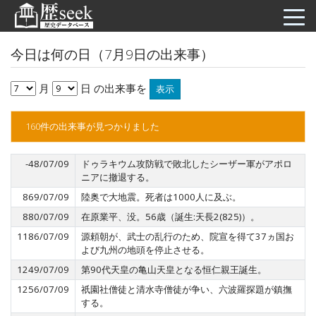
今日は何の日（7月9日の出来事）
月
日 の出来事を
表示
160件の出来事が見つかりました
-48/07/09
ドゥラキウム攻防戦で敗北したシーザー軍がアポロ
ニアに撤退する。
869/07/09
陸奥で大地震。死者は1000人に及ぶ。
880/07/09
在原業平、没。56歳（誕生:天長2(825)）。
1186/07/09
源頼朝が、武士の乱行のため、院宣を得て37ヵ国お
よび九州の地頭を停止させる。
1249/07/09
第90代天皇の亀山天皇となる恒仁親王誕生。
1256/07/09
祇園社僧徒と清水寺僧徒が争い、六波羅探題が鎮撫
する。