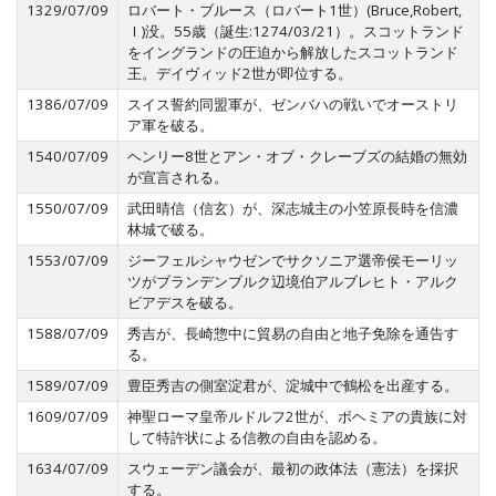
1329/07/09
ロバート・ブルース（ロバート1世）(Bruce,Robert,
Ｉ)没。55歳（誕生:1274/03/21）。スコットランド
をイングランドの圧迫から解放したスコットランド
王。デイヴィッド2世が即位する。
1386/07/09
スイス誓約同盟軍が、ゼンバハの戦いでオーストリ
ア軍を破る。
1540/07/09
ヘンリー8世とアン・オブ・クレーブズの結婚の無効
が宣言される。
1550/07/09
武田晴信（信玄）が、深志城主の小笠原長時を信濃
林城で破る。
1553/07/09
ジーフェルシャウゼンでサクソニア選帝侯モーリッ
ツがブランデンブルク辺境伯アルブレヒト・アルク
ビアデスを破る。
1588/07/09
秀吉が、長崎惣中に貿易の自由と地子免除を通告す
る。
1589/07/09
豊臣秀吉の側室淀君が、淀城中で鶴松を出産する。
1609/07/09
神聖ローマ皇帝ルドルフ2世が、ボヘミアの貴族に対
して特許状による信教の自由を認める。
1634/07/09
スウェーデン議会が、最初の政体法（憲法）を採択
する。