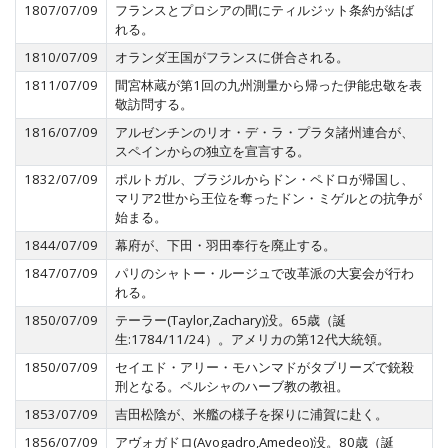
1807/07/09
フランスとプロシアの間にティルジット条約が結ば
れる。
1810/07/09
オランダ王国がフランスに併合される。
1811/07/09
間宮林蔵が第1回の九州測量から帰った伊能忠敬を表
敬訪問する。
1816/07/09
アルゼンチンのリオ・デ・ラ・プラタ諸州連合が、
スペインからの独立を宣言する。
1832/07/09
ポルトガル、ブラジルからドン・ペドロが帰国し、
マリア2世から王位を奪ったドン・ミゲルとの抗争が
始まる。
1844/07/09
幕府が、下田・羽田奉行を廃止する。
1847/07/09
パリのシャトー・ルージュで改革派の大宴会が行わ
れる。
1850/07/09
テーラー(Taylor,Zachary)没。65歳（誕
生:1784/11/24）。アメリカの第12代大統領。
1850/07/09
セイエド・アリー・モハンマドがタブリーズで銃殺
刑となる。ペルシャのハーブ教の教祖。
1853/07/09
吉田松陰が、米艦の様子を探りに浦賀に赴く。
1856/07/09
アヴォガドロ(Avogadro,Amedeo)没。80歳（誕