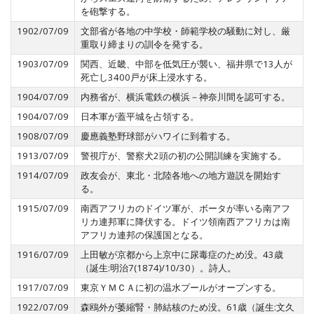
を砲撃する。
1902/07/09
文部省が各地の中学校・師範学校の騒動に対し、厳
重取り締まりの訓令を発する。
1903/07/09
関西、近畿、中部を低気圧が襲い、福井県で13人が
死亡し3400戸が床上浸水する。
1904/07/09
内務省が、横浜電鉄の横浜－神奈川間を認可する。
1904/07/09
日本軍が蓋平城を占領する。
1908/07/09
慶應義塾野球部がハワイに到着する。
1913/07/09
警視庁が、警察犬2頭の初の公開訓練を実施する。
1914/07/09
政友会が、東北・北陸各地への地方遊説を開始す
る。
1915/07/09
南西アフリカのドイツ軍が、ボータが率いる南アフ
リカ連邦軍に降伏する。ドイツ領南西アフリカは南
アフリカ連邦の保護国となる。
1916/07/09
上田敏が京都から上京中に尿毒症のため没。43歳
（誕生:明治7(1874)/10/30）。詩人。
1917/07/09
東京ＹＭＣＡに初の温水プールがオープンする。
1922/07/09
森鴎外が萎縮腎・肺結核のため没。61歳（誕生:文久