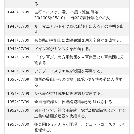
る。
1940/07/09
吉行エイスケ、没。35歳（誕生:明治
39(1906)/05/10）。作家で吉行淳之介の父。
1940/07/09
ルーマニアがドイツ軍の庇護下に入るとの声明を出
す。
1941/07/09
奈良県の生駒山に太陽観測専用天文台が完成する。
1941/07/09
ドイツ軍がミンスクを占領する。
1942/07/09
ドイツ軍が、南方軍集団をＡ軍集団とＢ軍集団に分
割する。
1948/07/09
アラブ・イスラエルが戦闘を再開する。
1950/07/09
韓国の釜山からの引揚げ船第1便が博多港に入港す
る。
1951/07/09
英仏豪が対独戦争状態終結を宣言する。
1952/07/09
全国地域婦人団体連絡協議会がか結成される。
1952/07/09
東ドイツで、社会主義統一党第2回党協議会が、社会
主義の計画的建設を決議する。
1955/07/09
後楽園ゆうえんちが開場し、ジェットコースターが
登場する。