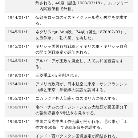
刑される。40歳（誕生:1903/03/18）。ムッソリー
ニ内閣宣伝相で外相。
1944/01/11
仏領モロッコのイスティクラール党が独立を要求す
る。
1945/01/11
ネグリ(Negri,Ada)没。74歳（誕生:1870/02/03）。
女流作家。「朝の星」を著した。
1945/01/11
ギリシャ国民解放戦線とイギリス軍・ギリシャ政府
の間で休戦協定が調印される。
1946/01/11
アルバニアが王政を廃止し、人民共和国宣言をす
る。
1949/01/11
三菱重工が3分割される。
1954/01/11
アメリカ政府が、日本航空に東京－サンフランシス
コ線と東京－那覇線の開設を認可する。
1955/01/11
ニカラグア外人部隊がコスタリカに侵入する。
1956/01/11
南ベトナムのゴ・ジン・ジェム大統領が反国家分子
の強制収容令6号法令を発令する。
1958/01/11
中国共産党中央工作会議が開かれる。毛沢東が「工
作方法60条」で連続革命を強調する。
1960/01/11
インド・西パクスタン国境協定が締結される。