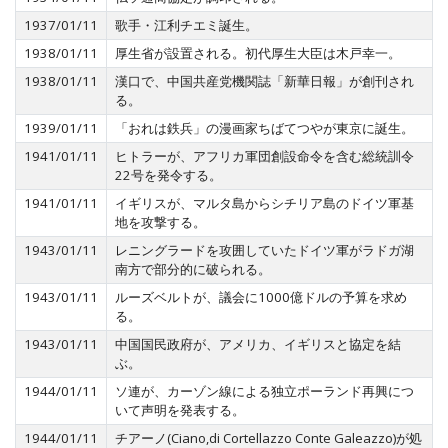
1937/01/11
歌手・江利チエミ誕生。
1938/01/11
厚生省が設置される。初代厚生大臣は木戸幸一。
1938/01/11
漢口で、中国共産党機関誌「新華日報」が創刊され
る。
1939/01/11
「おれは鉄兵」の漫画家ちばてつやが東京に誕生。
1941/01/11
ヒトラーが、アフリカ軍団創設命令を含む総統訓令
22号を発令する。
1941/01/11
イギリスが、マルタ島からシチリア島のドイツ軍基
地を攻撃する。
1943/01/11
レニングラードを攻囲していたドイツ軍がラドガ湖
南方で部分的に破られる。
1943/01/11
ルーズベルトが、議会に1000億ドルの予算を求め
る。
1943/01/11
中国国民政府が、アメリカ、イギリスと協定を結
ぶ。
1944/01/11
ソ連が、カーゾン線による独立ポーランド再興につ
いて声明を発表する。
1944/01/11
チアーノ(Ciano,di Cortellazzo Conte Galeazzo)が処