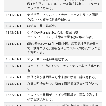
艦4隻を率いてロシュフォール港を脱出してマルティ
ニック島に向かう。
1814/01/11
ナポリ王ヨアキム・ミュラが、オーストリアと同盟
を結ぶべく密かに折衝を始める。
1836/01/11
政治家・井上馨誕生。
1843/01/11
ケイ(Key,Francis Scott)没。63歳（誕
生:1779/08/01）。法律家で星条旗の歌の作者。
1851/01/11
[清の道光30年12月10日]中国、広西省桂平県金田村
で、洪秀全(37)が清朝を倒して太平天国をたてること
を宣明する。
1861/01/11
アラバマ州が連邦を脱退する。
1874/01/11
スペインで、第1インターナショナルが非合法化され
る。
1878/01/11
伊豆七島が静岡県から東京府に移管、編入される。
1883/01/11
京橋の明治会堂で、初めて西洋風舞踏会が開催され
る。
1887/01/11
ビスマルク宰相が、ドイツ帝国議会で軍備増強を主
張する演説を行う。
1892/01/11
インドシナで、フランスが関税率設定に関する法律