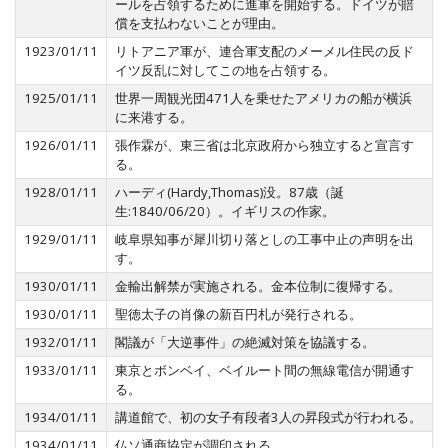
ールを占領するために進軍を開始する。ドイツが賠
償を支払わないことが理由。
1923/01/11
リトアニア軍が、連合軍支配のメーメル住民の反ド
イツ反乱に対してこの地を占領する。
1925/01/11
世界一周観光団471人を乗せたアメリカの船が横浜
に来港する。
1926/01/11
張作霖が、東三省は北京政府から独立すると宣言す
る。
1928/01/11
ハーディ(Hardy,Thomas)没。87歳（誕
生:1840/06/20）。イギリスの作家。
1929/01/11
岐阜県知事が犀川切り落としの工事中止の声明を出
す。
1930/01/11
金輸出解禁が実施される。金本位制に復帰する。
1930/01/11
聖徳太子の肖像の新百円札が発行される。
1932/01/11
閣議が「大逆事件」の絶滅対策を協議する。
1933/01/11
東京とボンベイ、ベイルート間の無線電信が開通す
る。
1934/01/11
講道館で、初の女子有段者3人の昇段式が行われる。
1934/01/11
仏ソ通商協定が調印される。