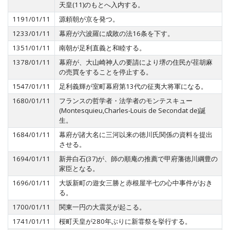
天皇(11)のもとへ入内する。
1191/01/11
源頼朝が京を発つ。
1233/01/11
幕府が六波羅に成敗の法16条を下す。
1351/01/11
南朝が足利直義と和睦する。
1378/01/11
幕府が、大山崎神人の要請により堺の住民が荏胡麻
の売買をすることを停止する。
1547/01/11
足利義輝が室町幕府第13代の征夷大将軍になる。
1680/01/11
フランスの哲学者・法学者のモンテスキュー
(Montesquieu,Charles-Louis de Secondat de)誕
生。
1684/01/11
幕府が諸大名に三河以来の徳川氏関係の資料を提出
させる。
1694/01/11
新井白石(37)が、師の順庵の推薦で甲府藩徳川綱豊の
家臣となる。
1696/01/11
大坂新町の遊女三勝と赤根屋半七の心中事件がおき
る。
1700/01/11
関東一円の大震災が起こる。
1741/01/11
桜町天皇が280年ぶりに新甞祭を挙行する。