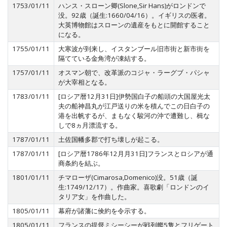
1753/01/11
ハンス・スローン卿(Slone,Sir Hans)がロンドンで
没。92歳（誕生:1660/04/16）。イギリスの医者。
大英博物館はスローンの遺産をもとに開館すること
になる。
1755/01/11
大寒波が到来し、イスタンブール旧市街と新市街を
隔てている金角湾が凍結する。
1757/01/11
オスマン朝で、改革派のコジャ・ラーグブ・パシャ
が大宰相となる。
1783/01/11
[ロシア暦12月31日]伊勢国白子の船頭の大国屋光太
夫の船神昌丸が江戸送りの米を積んでこの日白子の
港を出帆するが、まもなく駿河の沖で遭難し、楫な
しで8ヵ月漂流する。
1787/01/11
土佐国幡多郡で打ち壊しが起こる。
1787/01/11
[ロシア暦1786年12月月31日]フランスとロシアが通
商条約を結ぶ。
1801/01/11
チマローザ(Cimarosa,Domenico)没。51歳（誕
生:1749/12/17）。作曲家。喜歌劇「ロンドンのイ
タリア女」を作曲した。
1805/01/11
幕府が諸藩に倹約を令示する。
1805/01/11
フランスの提督ミシーシーが戦列艦5隻とフリゲート