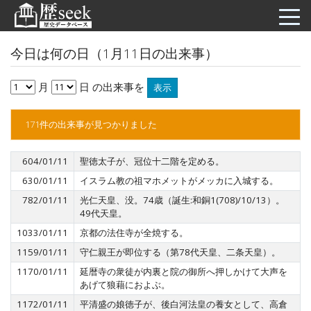
今日は何の日（1月11日の出来事）
月
日 の出来事を
表示
171件の出来事が見つかりました
604/01/11
聖徳太子が、冠位十二階を定める。
630/01/11
イスラム教の祖マホメットがメッカに入城する。
782/01/11
光仁天皇、没。74歳（誕生:和銅1(708)/10/13）。
49代天皇。
1033/01/11
京都の法住寺が全焼する。
1159/01/11
守仁親王が即位する（第78代天皇、二条天皇）。
1170/01/11
延暦寺の衆徒が内裏と院の御所へ押しかけて大声を
あげて狼藉におよぶ。
1172/01/11
平清盛の娘徳子が、後白河法皇の養女として、高倉