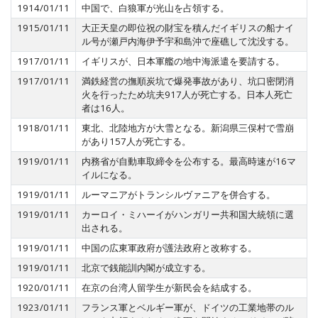
1914/01/11
中国で、白狼軍が光山を占領する。
1915/01/11
大正天皇の即位祝の財宝を積んだイギリスの船ナイ
ル号が瀬戸内海伊予宇和島沖で座礁して沈没する。
1917/01/11
イギリスが、日本軍艦の地中海派遣を要請する。
1917/01/11
満鉄経営の撫順炭坑で爆発事故があり、坑口密閉消
火を行ったため坑夫917人が死亡する。日本人死亡
者は16人。
1918/01/11
東北、北陸地方が大雪となる。新潟県三俣村で雪崩
があり157人が死亡する。
1919/01/11
内務省が自動車取締令を公布する。最高時速が16マ
イルになる。
1919/01/11
ルーマニアがトランシルヴァニアを併合する。
1919/01/11
カーロイ・ミハーイがハンガリー共和国大統領に選
出される。
1919/01/11
中国の広東軍政府が護法政府と改称する。
1919/01/11
北京で銭能訓内閣が成立する。
1920/01/11
在京の台湾人留学生が新民会を結成する。
1923/01/11
フランス軍とベルギー軍が、ドイツの工業地帯のル