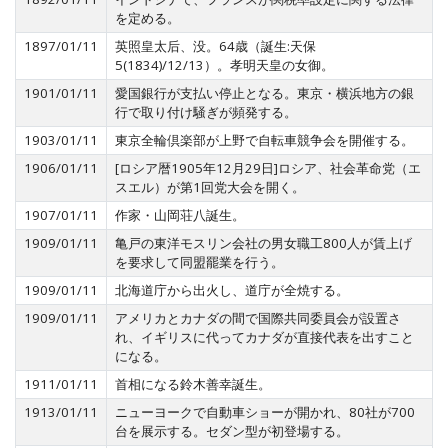
を定める。
1897/01/11
英照皇太后、没。64歳（誕生:天保
5(1834)/12/13）。孝明天皇の女御。
1901/01/11
愛国銀行が支払い停止となる。東京・横浜地方の銀
行で取り付け騒ぎが頻発する。
1903/01/11
東京全輪倶楽部が上野で自転車競争会を開催する。
1906/01/11
[ロシア暦1905年12月29日]ロシア、社会革命党（エ
スエル）が第1回党大会を開く。
1907/01/11
作家・山岡荘八誕生。
1909/01/11
亀戸の東洋モスリン会社の男女職工800人が賃上げ
を要求して同盟罷業を行う。
1909/01/11
北海道庁から出火し、道庁が全焼する。
1909/01/11
アメリカとカナダの間で国際共同委員会が設置さ
れ、イギリスに代ってカナダが直接代表を出すこと
になる。
1911/01/11
首相になる鈴木善幸誕生。
1913/01/11
ニューヨークで自動車ショーが開かれ、80社が700
台を展示する。セダン型が初登場する。