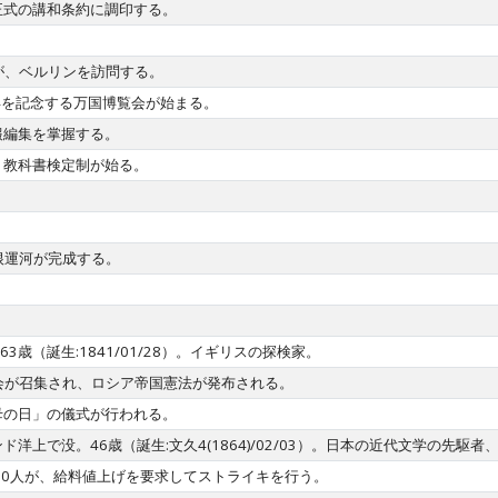
正式の講和条約に調印する。
世が、ベルリンを訪問する。
年を記念する万国博覧会が始まる。
報編集を掌握する。
、教科書検定制が始る。
。
根運河が完成する。
n)没。63歳（誕生:1841/01/28）。イギリスの探検家。
国会が召集され、ロシア帝国憲法が発布される。
母の日」の儀式が行われる。
洋上で没。46歳（誕生:文久4(1864)/02/03）。日本の近代文学の先駆
00人が、給料値上げを要求してストライキを行う。