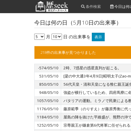
条件検索
今日は何
今日は何の日（5月10日の出来事）
月
日 の出来事を
表示
218件の出来事が見つかりました
-574/05/10
2時、7惑星の惑星直列が起こる。
531/05/10
[梁の中大通3年4月9日]昭明太子(Zao-
850/05/10
56代天皇・清和天皇になる惟仁親王誕
948/05/10
強盗が横行しているため、四府馬寮に
1057/05/10
バタリアの運動。ミラノで民衆による
1176/05/10
藤原範季（のりすえ）が藤原秀衡に代
1184/05/10
屋島の陣を抜けた平維盛が、熊野の沖で
1252/05/10
宗尊親王が鎌倉第6代将軍に任ぜられる