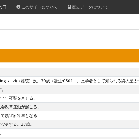
の日
このサイトについて
歴史データについて
ming-tai-zi)（蕭統）没。30歳（誕生:0501）。文学者として知られる梁の皇
生。
命じて夜警をさせる。
教会改革運動が起こる。
って鎮守府将軍となる。
投身する。27歳。
。