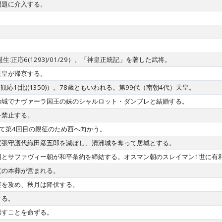
問題に介入する。
。
:正応6(1293)/01/29）。「神皇正統記」を著した武将。
天皇が帰京する。
;観応1(北)(1350)）。78歳ともいわれる。第99代（南朝4代）天皇。
の城でナヴァーラ国王の妹のシャルロット・ダンブレと結婚する。
を禁止する。
て第4回目の親征のため西へ向かう。
尾張守護代織田彦五郎を滅ぼし、清洲城を奪って居城とする。
朝とサファヴィー朝が和平条約を締結する。オスマン朝のスレイマン1世に有
玄の本葬が営まれる。
実を攻め、秋月は降伏する。
する。
壊すことを命ずる。