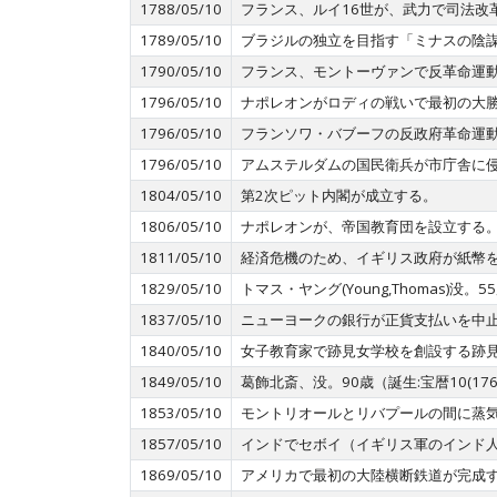
1788/05/10
フランス、ルイ16世が、武力で司法改
1789/05/10
ブラジルの独立を目指す「ミナスの陰
1790/05/10
フランス、モントーヴァンで反革命運
1796/05/10
ナポレオンがロディの戦いで最初の大
1796/05/10
フランソワ・バブーフの反政府革命運
1796/05/10
アムステルダムの国民衛兵が市庁舎に
1804/05/10
第2次ピット内閣が成立する。
1806/05/10
ナポレオンが、帝国教育団を設立する
1811/05/10
経済危機のため、イギリス政府が紙幣
1829/05/10
トマス・ヤング(Young,Thomas)没
1837/05/10
ニューヨークの銀行が正貨支払いを中
1840/05/10
女子教育家で跡見女学校を創設する跡
1849/05/10
葛飾北斎、没。90歳（誕生:宝暦10(1
1853/05/10
モントリオールとリバプールの間に蒸
1857/05/10
インドでセボイ（イギリス軍のインド
1869/05/10
アメリカで最初の大陸横断鉄道が完成