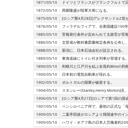
1871/05/10
ドイツとフランスがフランクフルトで
1873/05/10
西郷隆盛が陸軍大将になる。
1875/05/10
[ロシア暦4月28日]アレクサンドル2
1876/05/10
フィラデルフィアで、合衆国建設100
1883/05/10
官報発行条件が定められて太政官が官
1886/05/10
文部省が教科書図書検定条例を公布し
1888/05/10
新潟に、日本石油会社が設立される。
1889/05/10
東海道線にトイレ付き列車が登場する
1890/05/10
利根川と江戸川を結ぶ全長約8Kmの利
1900/05/10
日本初の電気自動車が現れる。
1902/05/10
ポルトガルの国庫が破産する。
1904/05/10
スタンレー(Stanley,Henry Morto
1906/05/10
[ロシア暦4月27日]ロシアで第1回の
1907/05/10
ペンシルベニア州で、最初の正式な「
1909/05/10
二葉亭四迷がロシアより帰国途中のインド
1909/05/10
ハワイ・オアフ島の日本人労働者約20