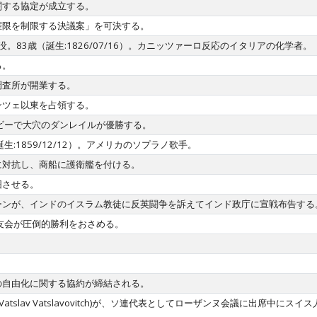
関する協定が成立する。
権限を制限する決議案」を可決する。
islao)没。83歳（誕生:1826/07/16）。カニッツァーロ反応のイタリアの化学者。
る。
調査所が開業する。
ンツェ以東を占領する。
ビーで大穴のダンレイルが優勝する。
54歳（誕生:1859/12/12）。アメリカのソプラノ歌手。
に対抗し、商船に護衛艦を付ける。
囲させる。
ーンが、インドのイスラム教徒に反英闘争を訴えてインド政庁に宣戦布告する
友会が圧倒的勝利をおさめる。
。
の自由化に関する協約が締結される。
,Vatslav Vatslavovitch)が、ソ連代表としてローザンヌ会議に出席中