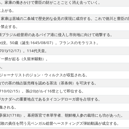
る。家康の働きかけで豊臣の財がことごとく消え去っていく。
に上がる。
、家康は居城の二条城で歴史的な会見の実現に成功する。これで徳川と豊臣の
を禁止する。
領ブラジル総督府のあるバイア港に侵入し市街地に向けて砲撃する。
n de)没。50歳（誕生:1645/08/07）。フランスのモラリスト。
1)/12/17）。114代天皇。
て一揆が起る（久留米騒動）。
る。
でジャーナリストのジョン・ウィルクスが収監される。
地での茶の独占販売権を認める茶法（茶条例）を可決する。
1710/02/15）。孫(20)がルイ16世として即位する。
がカナダへの重要地点であるタイコンデローガ砦を占領する。
集される。
享保3(1718)）。幕府医官で本草学者、朝鮮種人参の栽培にも功があった。
腐敗の責任を問う元ベンガル総督ヘースティングズ弾劾動議が成立する。