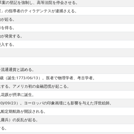
革案の登記を強制し、高等法院を停会させる。
謀」の指導者のティラデンテスが逮捕さえる。
動が起る。
勝を得る。
動が発覚する。
侵入する。
。
を流通通貨と認める。
。55歳（誕生:1773/06/13）。医者で物理学者、考古学者。
止する。アメリカ初の金融恐慌が起こる。
見花蹊が摂津に誕生。
760)/09/23）。ヨーロッパの印象画壇にも影響を与えた浮世絵師。
気船定期航路が開設される。
人庸兵）の反乱が起る。
する。