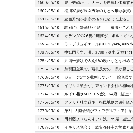
1600/05/10
豊臣秀頼が、四天王寺を再興し供養す
1602/05/10
徳川家康が豊臣秀頼のもとへ年頭参賀
1611/05/10
豊臣秀頼が家康の招きに応じて上洛し
1616/05/10
駿府に伊勢踊りが流行し、家康がこれ
1624/05/10
オランダの26隻の艦隊が、ポルトガル
1696/05/10
ラ・ブリュイエール(La Bruyere,Jea
1737/05/10
中御門天皇、没。37歳（誕生:元禄14(170
1754/05/10
久留米藩領で人別銀の廃止などを求め
1756/05/10
加賀国金沢で、藩札反対の一揆が起こ
1768/05/10
ジョージ5世を批判していた下院議員
1773/05/10
イギリス議会が、東インド会社の植民
1774/05/10
ルイ15世(Louis ＸＶ)没。64歳（誕生:
1775/05/10
アメリカ独立戦争、植民地側の遠征隊
1775/05/10
第2回大陸会議がフィラデルフィアに招
1776/05/10
田村藍水（らんすい）没。59歳（誕生:
1787/05/10
イギリス議会で、総督在任中の苛政と