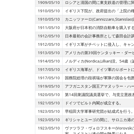
1909/05/10
ロシアと清国の間に東支鉄道の管理に
1910/05/10
イギリス下院が、政府提出の「上院の
1910/05/10
カニッツァーロ(Cannizzaro,Stan
1911/05/10
大阪府が日本初の消防自動車を購入す
1912/05/10
日本最初の会計事務所として森田会計
1912/05/10
イギリス軍がチベットに侵入し、キャ
1913/05/10
アメリカの第39回ケンタッキー・ダー
1914/05/10
ノルディカ(Nordica,Lillian)没。
1917/05/10
イギリス海軍が、ドイツ軍のＵボート
1917/05/10
国務院総理の段祺瑞が軍隊の国会を包
1919/05/10
アフガニスタン国王アマヌッラー・ハ
1920/05/10
第14回衆議院議員選挙で、与党立憲政
1921/05/10
ドイツでビルト内閣が成立する。
1923/05/10
早稲田大学軍事研究団が結成式を行う
1923/05/10
ギリシャとユーゴの間に、サロニカ港
1923/05/10
ヴァツラフ・ヴォロフスキー(Vorovski
家。スイスとソ連の間が険悪になる。