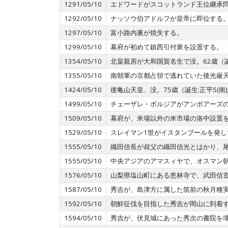
1291/05/10
エドワードがスコットランド王位継承
1292/05/10
ナッソウ伯アドルフが皇帝に即位する
1297/05/10
富小路内裏が焼失する。
1299/05/10
幕府が初めて鎮西引付衆を設置する。
1354/05/10
北畠親房が大和国賀名生で没。62歳（誕生
1355/05/10
南朝軍の京都占領で逃れていた後光厳
1424/05/10
後亀山天皇、没。75歳（誕生:正平5(南)
1499/05/10
チェーザレ・ボルジアがアンボアーズ
1509/05/10
幕府が、米場以外の米市場の洛中設置
1529/05/10
スレイマン1世がイスタンブールを発し
1555/05/10
織田信長が叔父の織田信光とはかり、
1555/05/10
中央アジアのアマスィヤで、オスマン
1576/05/10
山梨県塩山町にある恵林寺で、武田信
1587/05/10
秀吉が、島津方に属した筑前の秋月種
1592/05/10
朝鮮征伐を目指した秀吉が岡山に到着
1594/05/10
秀吉が、伏見城にあった秀次の書院を