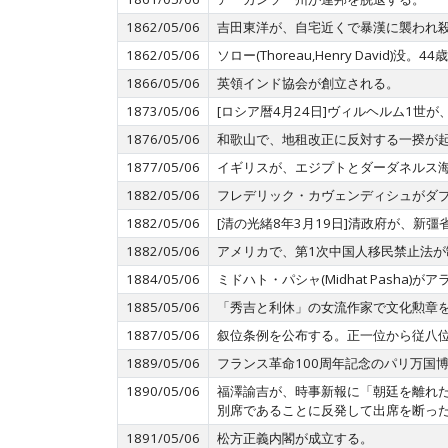
1862/05/06
吉田東洋が、自宅近くで暴漢に襲われ殺害さ
1862/05/06
ソロー(Thoreau,Henry David)
1866/05/06
英領インド協会が創立される。
1873/05/06
[ロシア暦4月24日]ヴィルヘルム1世
1876/05/06
和歌山で、地租改正に反対する一揆が
1877/05/06
イギリスが、エジプトとダーダネルス
1882/05/06
フレデリック・カヴェンディシュがダ
1882/05/06
[清の光緒8年3月19日]清政府が、新
1882/05/06
アメリカで、第1次中国人移民禁止法が
1884/05/06
ミドハト・パシャ(Midhat Pash
1885/05/06
「秀吉と利休」の女流作家で文化勲章
1887/05/06
叙位条例を公布する。正一位から従八位
1889/05/06
フランス革命100周年記念のパリ万国
1890/05/06
福澤諭吉が、時事新報に「朝廷を離れ
別席であることに反発して出席を断っ
1891/05/06
松方正義内閣が成立する。