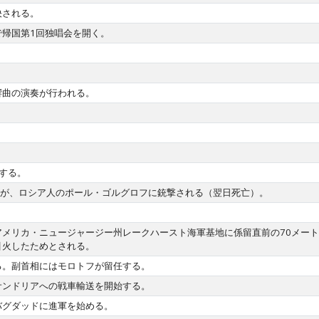
決される。
帰国第1回独唱会を開く。
響曲の演奏が行われる。
。
する。
5)が、ロシア人のポール・ゴルグロフに銃撃される（翌日死亡）。
メリカ・ニュージャージー州レークハースト海軍基地に係留直前の70メート
引火したためとされる。
る。副首相にはモロトフが留任する。
サンドリアへの戦車輸送を開始する。
バグダッドに進軍を始める。