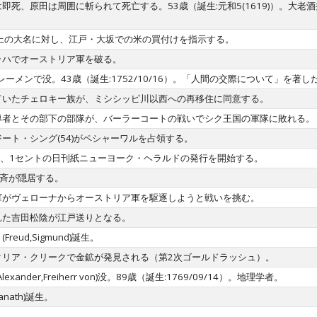
即死、原田は周囲に斬られて死亡する。53歳（誕生:元和5(1619)）。大
上の大名に対し、江戸・大坂での米の買付けを指示する。
ラハでオーストリア軍を破る。
f)がブレーメンで没。43歳（誕生:1752/10/16）。「人間の交際について」を著
ていたチェロキー族が、ミシシッピ川以西への再移住に同意する。
導者とその部下の部隊が、バーラーコートの戦いでシク王国の軍隊に敗れる。
ート・シング(54)がペシャーワルを占領する。
)が、1セントの日刊紙ニューヨーク・ヘラルドの発行を開始する。
家斉が隠居する。
軍がヴェローナからオーストリア軍を駆逐しようと戦いを挑む。
れた吉田松陰が江戸送りとなる。
ud,Sigmund)誕生。
クリア・クリークで金鉱が発見される（第2次ゴールドラッシュ）。
ch Alexander,Freiherr von)没。89歳（誕生:1769/09/14）。地理学者。
anath)誕生。