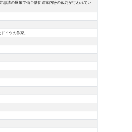
老酒井忠清の屋敷で仙台藩伊達家内紛の裁判が行われてい
したドイツの作家。