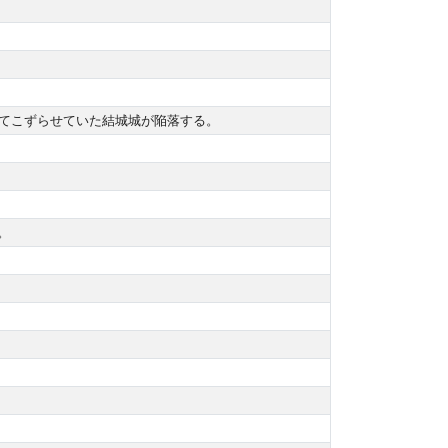
教をてこずらせていた結城城が陥落する。
。