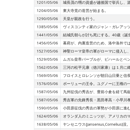
1201/05/06
城長茂の甥の資盛が越後国で挙兵し、
1204/05/06
東大寺党の造営が始まる。
1290/05/06
天皇が親政を行う。
1385/05/06
ヴィスコンティ家のジャン・ガレアッ
1441/05/06
結城氏朝らが討ち死にする。40歳（誕生
1456/05/06
幕府が、内裏造営のため、洛中洛外では
1527/05/06
神聖ローマ皇帝の軍がローマに侵入し
1529/05/06
ムガル皇帝バーブルが、ビハールとベ
1562/05/06
三河の松平元康（徳川家康）は１月に
1569/05/06
フロイスとロレンソが朝日山日乗と信
1576/05/06
ボーリューの王令。ユグノーに王権の
1587/05/06
九州征伐の秀吉が、豊前小倉を経て馬
1587/05/06
秀吉軍の先鋒秀長・黒田孝高・小早川
1590/05/06
小田原征伐の秀吉の軍勢が小田原に進
1624/05/06
オランダ人のミニッツが、アメリカの
1638/05/06
ヤンセニウス(Jansenius,Corneli