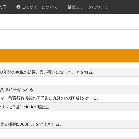
の日
このサイトについて
歴史データについて
の3年間の免税の結果、民が豊かになったことを知る。
。
夷将軍に任ぜられる。
(65)が、教育行政機関の国子監に九経の木版印刷を命じる。
世(Heinrich II)誕生。
野の荘園5000町歩を停止させる。