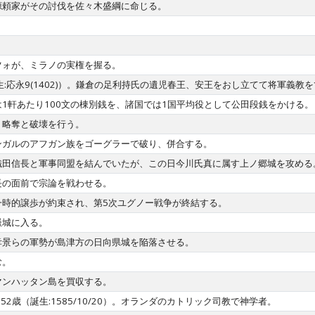
源頼家がその討伐を佐々木盛綱に命じる。
ツォが、ミラノの実権を握る。
:応永9(1402)）。鎌倉の足利持氏の遺児春王、安王をおし立てて将軍義
1軒あたり100文の棟別銭を、諸国では1国平均役として公田段銭をかける。
、略奪と破壊を行う。
ンガルのアフガン族をゴーグラーで破り、併合する。
織田信長と軍事同盟を結んでいたが、この日今川氏真に属す上ノ郷城を攻める
長の面前で宗論を戦わせる。
一時的譲歩が約束され、第5次ユグノー戦争が終結する。
嶽城に入る。
孝景らの軍勢が島津方の日向県城を陥落させる。
む。
マンハッタン島を買収する。
us)没。52歳（誕生:1585/10/20）。オランダのカトリック司教で神学者。