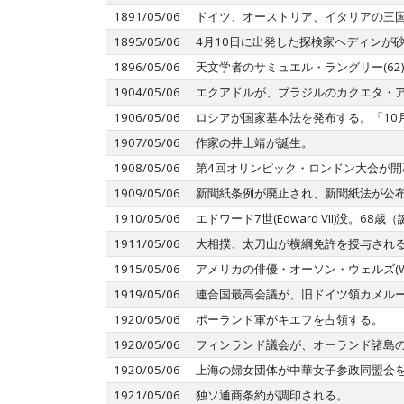
1891/05/06
ドイツ、オーストリア、イタリアの三国
1895/05/06
4月10日に出発した探検家ヘディンが
1896/05/06
天文学者のサミュエル・ラングリー(6
1904/05/06
エクアドルが、ブラジルのカクエタ・
1906/05/06
ロシアが国家基本法を発布する。「10
1907/05/06
作家の井上靖が誕生。
1908/05/06
第4回オリンピック・ロンドン大会が開
1909/05/06
新聞紙条例が廃止され、新聞紙法が公
1910/05/06
エドワード7世(Edward VII)没。6
1911/05/06
大相撲、太刀山が横綱免許を授与され
1915/05/06
アメリカの俳優・オーソン・ウェルズ(Well
1919/05/06
連合国最高会議が、旧ドイツ領カメル
1920/05/06
ポーランド軍がキエフを占領する。
1920/05/06
フィンランド議会が、オーランド諸島
1920/05/06
上海の婦女団体が中華女子参政同盟会
1921/05/06
独ソ通商条約が調印される。