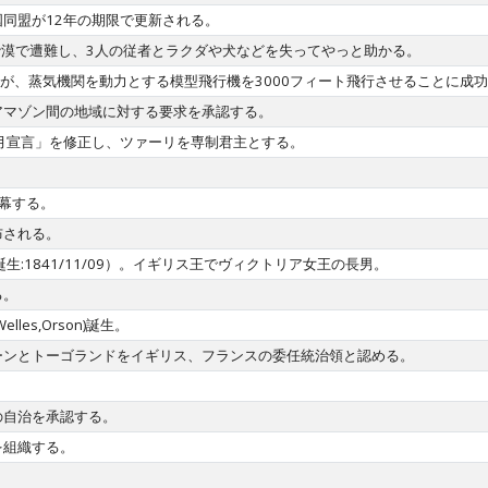
同盟が12年の期限で更新される。
砂漠で遭難し、3人の従者とラクダや犬などを失ってやっと助かる。
2)が、蒸気機関を動力とする模型飛行機を3000フィート飛行させることに成
アマゾン間の地域に対する要求を承認する。
月宣言」を修正し、ツァーリを専制君主とする。
幕する。
布される。
8歳（誕生:1841/11/09）。イギリス王でヴィクトリア女王の長男。
る。
es,Orson)誕生。
ーンとトーゴランドをイギリス、フランスの委任統治領と認める。
の自治を承認する。
を組織する。