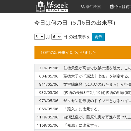
条件検索
今日は何
今日は何の日（5月6日の出来事）
月
日 の出来事を
表示
188件の出来事が見つかりました
319/05/06
仁徳天皇が高台で炊飯の煙を眺め、こ
604/05/06
聖徳太子が「憲法十七条」を制定する
811/05/06
文室綿麻呂（ふんやのわたまろ）が征
932/05/06
[後唐の長興3年2月19日]後唐の明宗
973/05/06
ザクセン朝最後のドイツ王となるハインリッヒ2
1069/05/06
「延久」に改元する。
1119/05/06
白河法皇が、藤原忠実が寄進を受けた上
1169/05/06
「嘉應」に改元する。