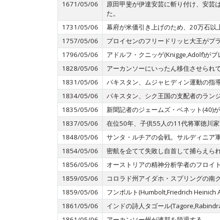
1671/05/06
原田甲斐が伊達安芸に斬り付け、安芸は
た。
1731/05/06
幕府が米価引き上げのため、20万石以
1757/05/06
プロイセンのフリードリッヒ大王がプ
1796/05/06
アドルフ・クニッゲ(Knigge,Adol
1828/05/06
アーカンソーにいったん移住させられ
1831/05/06
パキスタン、ムジャヒディン運動の指
1834/05/06
パキスタン、シク王国の支配者のランジ
1835/05/06
新聞記者のジェームズ・ベネット(40
1837/05/06
在位50年、子供55人の11代将軍徳川
1848/05/06
サンタ・ルチアの会戦。サルディニア
1854/05/06
密航を企てて失敗し自首して捕らえら
1856/05/06
オーストリアの精神分析学者のフロイト(Fre
1859/05/06
コロラド州アイダホ・スプリングの南
1859/05/06
フンボルト(Humbolt,Friedrich Heini
1861/05/06
インドの詩人タゴール(Tagore,Rabindr
1861/05/06
アーカンソー州が連邦を脱退する。