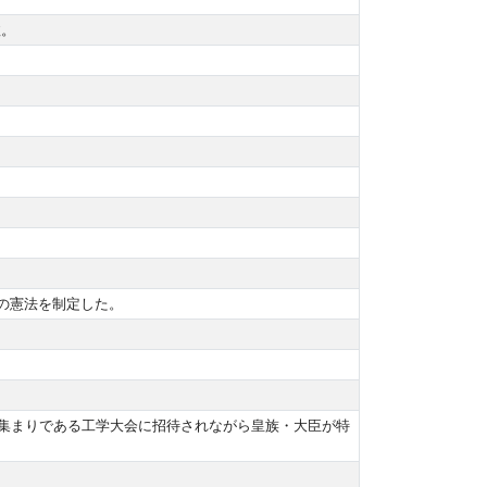
政。
ン朝の憲法を制定した。
集まりである工学大会に招待されながら皇族・大臣が特