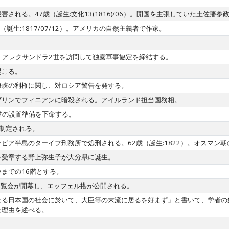
れる。47歳（誕生:文化13(1816)/06）。開国を主張していた土佐藩参
没。44歳（誕生:1817/07/12）。アメリカの自然主義者で作家。
が、アレクサンドラ2世を訪問して独露軍事協定を締結する。
起こる。
海峡の利権に関し、対ロシア警告を発する。
ブリンでフィニアンに暗殺される。アイルランド担当国務相。
彊省の設置準備を下命する。
制定される。
a)がアラビア半島のターイフ刑務所で処刑される。62歳（誕生:1822）。オスマ
を受章する野上弥生子が大分県に誕生。
までの16階とする。
博覧会が開幕し、エッフェル搭が公開される。
たる日本国の社会に於いて、大臣等の末流に居るを好まず」と書いて、学者の
た理由を述べる。