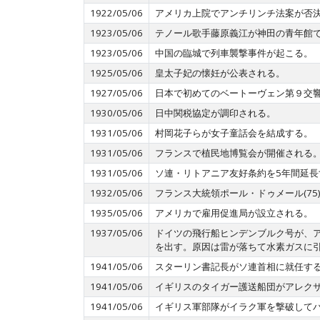
1922/05/06
アメリカ上院でアンチリンチ法案が否
1923/05/06
テノール歌手藤原義江が神田の青年館で
1923/05/06
中国の臨城で列車襲撃事件が起こる。
1925/05/06
皇太子妃の懐妊が公表される。
1927/05/06
日本で初めてのベートーヴェン第９交
1930/05/06
日中関税協定が調印される。
1931/05/06
村岡花子らが女子童話会を結成する。
1931/05/06
フランスで植民地博覧会が開催される
1931/05/06
ソ連・リトアニア友好条約を5年間延長
1932/05/06
フランス大統領ポール・ドゥメール(7
1935/05/06
アメリカで雇用促進局が設立される。
1937/05/06
ドイツの飛行船ヒンデンブルク号が、ア
を出す。原因は雷が落ちて水素ガスに
1941/05/06
スターリン書記長がソ連首相に就任す
1941/05/06
イギリスのタイガー護送船団がアレク
1941/05/06
イギリス軍部隊がイラク軍を撃破して