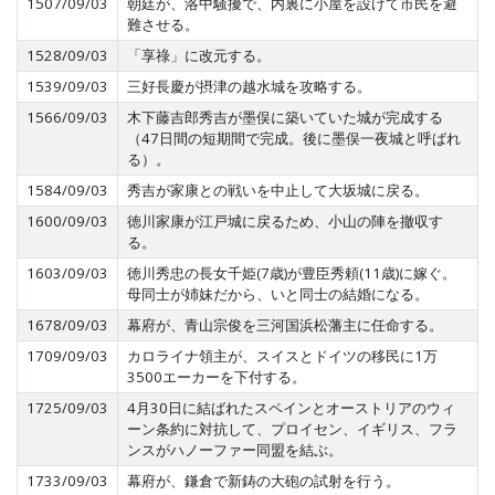
1507/09/03
朝廷が、洛中騒擾で、内裏に小屋を設けて市民を避
難させる。
1528/09/03
「享祿」に改元する。
1539/09/03
三好長慶が摂津の越水城を攻略する。
1566/09/03
木下藤吉郎秀吉が墨俣に築いていた城が完成する
（47日間の短期間で完成。後に墨俣一夜城と呼ばれ
る）。
1584/09/03
秀吉が家康との戦いを中止して大坂城に戻る。
1600/09/03
徳川家康が江戸城に戻るため、小山の陣を撤収す
る。
1603/09/03
徳川秀忠の長女千姫(7歳)が豊臣秀頼(11歳)に嫁ぐ。
母同士が姉妹だから、いと同士の結婚になる。
1678/09/03
幕府が、青山宗俊を三河国浜松藩主に任命する。
1709/09/03
カロライナ領主が、スイスとドイツの移民に1万
3500エーカーを下付する。
1725/09/03
4月30日に結ばれたスペインとオーストリアのウィ
ーン条約に対抗して、プロイセン、イギリス、フラ
ンスがハノーファー同盟を結ぶ。
1733/09/03
幕府が、鎌倉で新鋳の大砲の試射を行う。