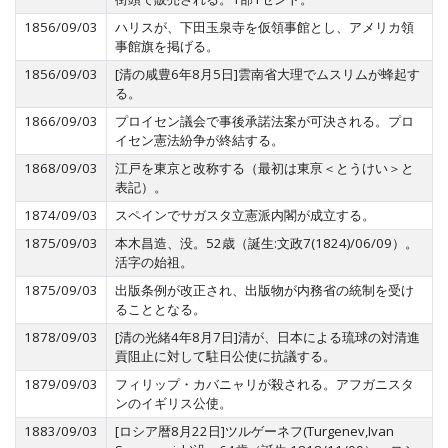
1856/09/03
ハリスが、下田玉泉寺を仮領事館とし、アメリカ領
事館旗を掲げる。
1856/09/03
[清の咸豊6年8月5日]雲南省大理でムスリムが蜂起す
る。
1866/09/03
プロイセン議会で事後承諾法案が可決される。プロ
イセン憲法紛争が終結する。
1868/09/03
江戸を東京と改称する（最初は東亰＜とうけい＞と
表記）。
1874/09/03
スペインでサガスタ立憲派内閣が成立する。
1875/09/03
本木昌造、没。52歳（誕生:文政7(1824)/06/09）。
活字の始祖。
1875/09/03
出版条例が改正され、出版物が内務省の統制を受け
ることとなる。
1878/09/03
[清の光緒4年8月7日]清が、日本による琉球の対清進
貢阻止に対して駐日公使に抗議する。
1879/09/03
フィリップ・カバニャリが殺される。アフガニスタ
ンのイギリス公使。
1883/09/03
[ロシア暦8月22日]ツルゲーネフ(Turgenev,Ivan