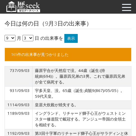
今日は何の日（9月3日の出来事）
月
日 の出来事を
表示
165件の出来事が見つかりました
737/09/03
藤原宇合が天然痘で没。44歳（誕生:(持
統)8(694)）。藤原四兄弟の3男。これで藤原四兄弟
が全て病死する。
931/09/03
宇多天皇、没。65歳（誕生:貞観9(867)/05/05）。
59代天皇。
1114/09/03
皇居大炊殿が焼失する。
1189/09/03
イングランド、リチャード獅子心王がウェストミン
スター修道院で戴冠する。アンジュー帝国の全領土
を相続する。
1192/09/03
第3回十字軍のリチャード獅子心王がサラディンと休