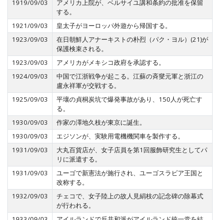
1919/09/03
アメリカ上院が、ベルサイユ講和条約の批准を保留
する。
1921/09/03
皇太子がヨーロッパ外遊から帰国する。
1923/09/03
在日朝鮮人アナーキストの朴烈（パク・ヨル）(21)が
保護検束される。
1923/09/03
アメリカがメキシコ政府を承認する。
1924/09/03
中国で江浙戦争が起こる。江蘇の斉燮元軍と浙江の
盧永祥軍が交戦する。
1925/09/03
平壤の貞桐炭坑で爆発事故があり、150人が死亡す
る。
1930/09/03
作家の澤地久枝が東京に誕生。
1930/09/03
エジソンが、実験用電機機関車を製作する。
1931/09/03
大丸百貨店が、女子店員を第1回服飾研究生としてパ
リに派遣する。
1931/09/03
ユーゴで新憲法が施行され、ユーゴスラビア王国と
改称する。
1932/09/03
チェコで、女子陸上の故人見絹枝の記念碑の除幕式
が行われる。
1933/09/03
アイルランドで反共和派がアイルランド統一党を結