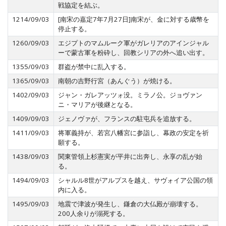
戦協定を結ぶ。
1214/09/03
[南宋の嘉定7年7月27日]南宋が、金に対する歳幣を
停止する。
1260/09/03
エジプトのマムルーク軍がガレリアのアインジャル
ーで蒙古軍を粉砕し、回教シリアの外へ追い出す。
1355/09/03
群盗が禁中に乱入する。
1365/09/03
南朝の吉野行宮（あんぐう）が焼ける。
1402/09/03
ジャン・ガレアッツォ没。ミラノ公。ジョヴァン
ニ・マリアが後継となる。
1409/09/03
ジェノヴァが、フランスの駐屯兵を追放する。
1411/09/03
将軍義持が、若宮八幡宮に参詣し、幕政の安定を祈
願する。
1438/09/03
関東管領上杉憲実が平井に出奔し、永享の乱が始
る。
1494/09/03
シャルル8世がアルプスを越え、サヴォイア公国の領
内に入る。
1495/09/03
地震で津波が発生し、鎌倉の大仏殿が崩壊する。
200人余りが溺死する。