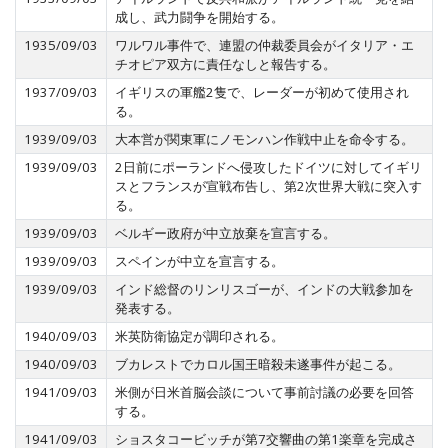
成し、武力闘争を開始する。
1935/09/03
ワルワル事件で、連盟の仲裁委員会がイタリア・エ
チオピア双方に責任なしと報告する。
1937/09/03
イギリスの軍艦2隻で、レーダーが初めて使用され
る。
1939/09/03
大本営が関東軍にノモンハン作戦中止を命令する。
1939/09/03
2日前にポーランドへ侵攻したドイツに対してイギリ
スとフランスが宣戦布告し、第2次世界大戦に突入す
る。
1939/09/03
ベルギー政府が中立放棄を宣言する。
1939/09/03
スペインが中立を宣言する。
1939/09/03
インド総督のリンリスゴーが、インドの大戦参加を
発表する。
1940/09/03
米英防衛協定が調印される。
1940/09/03
ブカレストでカロル国王暗殺未遂事件が起こる。
1941/09/03
米側が日米首脳会談について事前討議の必要を回答
する。
1941/09/03
ショスタコービッチが第7交響曲の第1楽章を完成さ