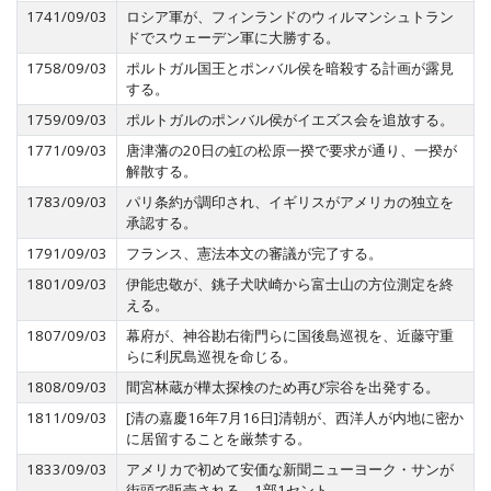
1741/09/03
ロシア軍が、フィンランドのウィルマンシュトラン
ドでスウェーデン軍に大勝する。
1758/09/03
ポルトガル国王とポンバル侯を暗殺する計画が露見
する。
1759/09/03
ポルトガルのポンバル侯がイエズス会を追放する。
1771/09/03
唐津藩の20日の虹の松原一揆で要求が通り、一揆が
解散する。
1783/09/03
パリ条約が調印され、イギリスがアメリカの独立を
承認する。
1791/09/03
フランス、憲法本文の審議が完了する。
1801/09/03
伊能忠敬が、銚子犬吠崎から富士山の方位測定を終
える。
1807/09/03
幕府が、神谷勘右衛門らに国後島巡視を、近藤守重
らに利尻島巡視を命じる。
1808/09/03
間宮林蔵が樺太探検のため再び宗谷を出発する。
1811/09/03
[清の嘉慶16年7月16日]清朝が、西洋人が内地に密か
に居留することを厳禁する。
1833/09/03
アメリカで初めて安価な新聞ニューヨーク・サンが
街頭で販売される。1部1セント。