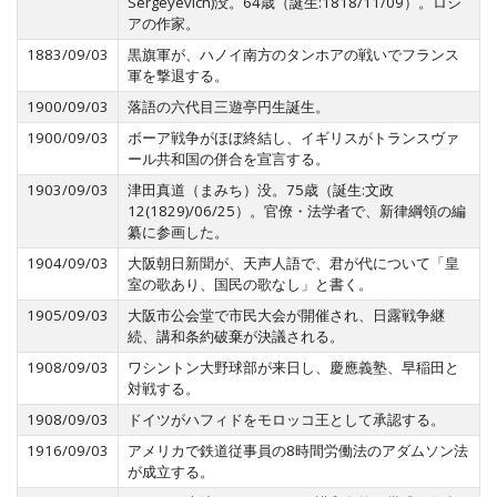
Sergeyevich)没。64歳（誕生:1818/11/09）。ロシ
アの作家。
1883/09/03
黒旗軍が、ハノイ南方のタンホアの戦いでフランス
軍を撃退する。
1900/09/03
落語の六代目三遊亭円生誕生。
1900/09/03
ボーア戦争がほぼ終結し、イギリスがトランスヴァ
ール共和国の併合を宣言する。
1903/09/03
津田真道（まみち）没。75歳（誕生:文政
12(1829)/06/25）。官僚・法学者で、新律綱領の編
纂に参画した。
1904/09/03
大阪朝日新聞が、天声人語で、君が代について「皇
室の歌あり、国民の歌なし」と書く。
1905/09/03
大阪市公会堂で市民大会が開催され、日露戦争継
続、講和条約破棄が決議される。
1908/09/03
ワシントン大野球部が来日し、慶應義塾、早稲田と
対戦する。
1908/09/03
ドイツがハフィドをモロッコ王として承認する。
1916/09/03
アメリカで鉄道従事員の8時間労働法のアダムソン法
が成立する。