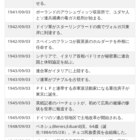
せる。
1941/09/03
ポーランドのアウシュヴィッツ収容所で、ユダヤ人
とソ連兵捕虜の毒ガス処刑が始まる。
1942/09/03
ドイツ軍がスターリングラードの南でヴォルガ川東
岸に到達する。
1942/09/03
スペインのフランコが親英派のホルダーナを外相に
任命する。
1943/09/03
シチリアで、イタリア首相バドリオが秘密裏に連合
国と休戦協定を結ぶ。
1943/09/03
連合軍がイタリアに上陸する。
1943/09/03
ソ連軍がプチブルを占領する。
1945/09/03
ＰＦＬＰと連帯する赤軍派活動家になる重信房子が
東京に誕生。
1945/09/03
英紙記者のバーチェットが、初めて広島の被爆の惨
状を世界に報道する。
1945/09/03
ドイツのソ連占領地区で土地改革が開始される。
1948/09/03
ベネシュ(Benes,Eduard)没。64歳（誕
生:1884/05/28）。チェコ民族委員を会組織した。