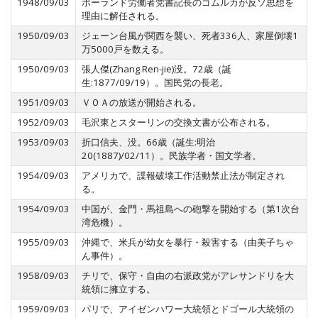
1948/09/03
ポーランド労働者党書記長のゴムルカが反ソ思想を
理由に解任される。
1950/09/03
ジェーン台風が関西を襲い、死者336人、家屋倒壊1
万5000戸を数える。
1950/09/03
張人傑(Zhang Ren-jie)没。72歳（誕
生:1877/09/19）。国民党の長老。
1951/09/03
ＶＯＡの放送が開始される。
1952/09/03
毛沢東とスターリンの交換文書が公布される。
1953/09/03
折口信夫、没。66歳（誕生:明治
20(1887)/02/11）。民族学者・国文学者。
1954/09/03
アメリカで、諜報破壊工作活動禁止法が制定され
る。
1954/09/03
中国が、金門・馬祖島への砲撃を開始する（第1次台
湾危機）。
1955/09/03
沖縄で、米兵が幼女を暴行・殺害する（由美子ちゃ
ん事件）。
1958/09/03
チリで、保守・自由の右派政党がアレサンドリを大
統領に擁立する。
1959/09/03
パリで、アイゼンハワー大統領とドゴール大統領の